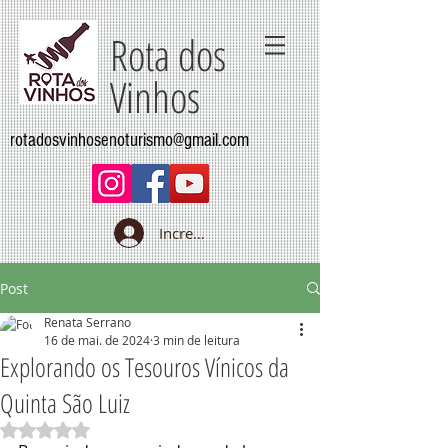
Rota dos
Vinhos
rotadosvinhosenoturismo@gmail.com
Increva-se
Post
Renata Serrano
16 de mai. de 2024
3 min de leitura
Explorando os Tesouros Vínicos da
Quinta São Luiz
Avaliado com NaN de 5 estrelas.