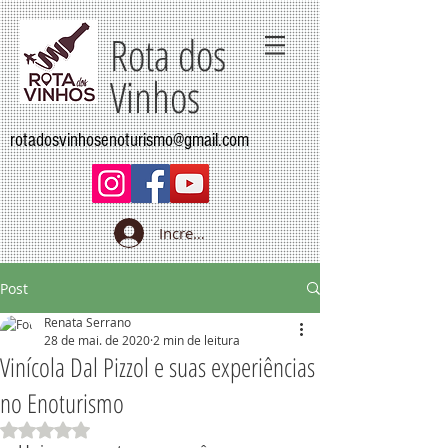
Rota dos
Vinhos
rotadosvinhosenoturismo@gmail.com
Increva-se
Post
Renata Serrano
28 de mai. de 2020
2 min de leitura
Vinícola Dal Pizzol e suas experiências
no Enoturismo
Avaliado com NaN de 5 estrelas.