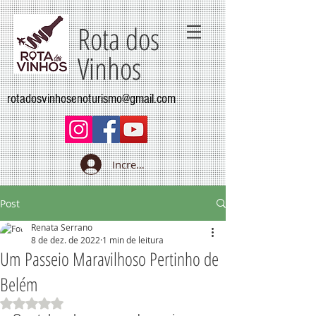
Rota dos
Vinhos
rotadosvinhosenoturismo@gmail.com
Increva-se
Post
Renata Serrano
8 de dez. de 2022
1 min de leitura
Um Passeio Maravilhoso Pertinho de
Belém
Avaliado com NaN de 5 estrelas.