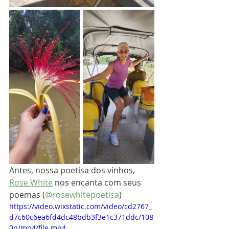
Antes, nossa poetisa dos vinhos, 
Rose White
 nos encanta com seus 
poemas (
@rosewhitepoetisa
)
https://video.wixstatic.com/video/cd2767_
d7c60c6ea6fd4dc48bdb3f3e1c371ddc/108
0p/mp4/file.mp4