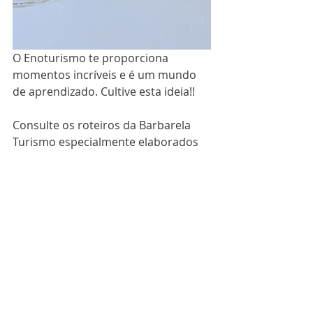
O Enoturismo te proporciona 
momentos incríveis e é um mundo 
de aprendizado. Cultive esta ideia!!
Consulte os roteiros da Barbarela 
Turismo especialmente elaborados 
para os amantes do vinho.
https://www.barbarelaturismo.com.b
r/pacotes-
personalizados/categoria/brasil
No Facebook da 
Barbarela Turismo
estamos passando a temporada que 
gravamos no Vale dos Vinhedos. 
Não perca as inúmeras dicas para 
programar sua viagem.