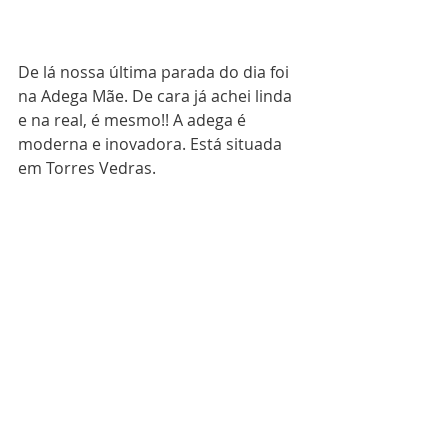
De lá nossa última parada do dia foi 
na Adega Mãe. De cara já achei linda 
e na real, é mesmo!! A adega é 
moderna e inovadora. Está situada 
em Torres Vedras.
Como de praxe percorremos toda a 
adega conhecendo seu processo de 