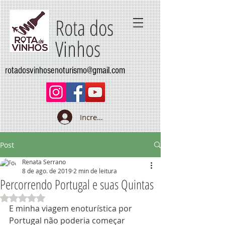
Rota dos
Vinhos
rotadosvinhosenoturismo@gmail.com
Increva-se
Post
Renata Serrano
8 de ago. de 2019
2 min de leitura
Percorrendo Portugal e suas Quintas
Avaliado com NaN de 5 estrelas.
E minha viagem enoturística por 
Portugal não poderia começar 